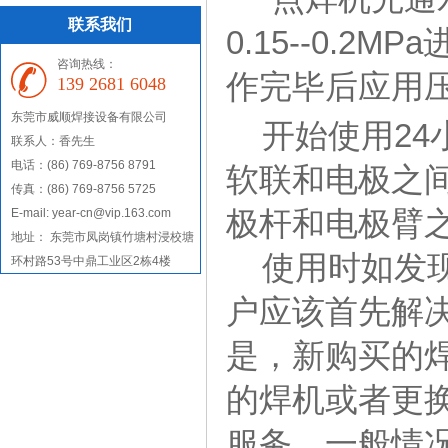
联系我们
0.15--0.
咨询热线：
作完毕后应用
139 2681 6048
东莞市威顺焊接设备有限公司
开始使用24
联系人：香先生
电话：(86) 769-8756 8791
软联和电极之
传真：(86) 769-8756 5725
极杆和电极臂
E-mail: year-cn@vip.163.com
地址： 东莞市凤岗镇竹塘村浸校塘
使用时如发现
环村路53号中鼎工业区2栋4楼
户应该首先解
是，新购买的
的焊机或者更
服务。一般情