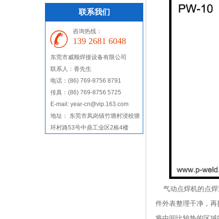
联系我们
咨询热线：
139 2681 6048
东莞市威顺焊接设备有限公司
联系人：香先生
电话：(86) 769-8756 8791
传真：(86) 769-8756 5725
E-mail: year-cn@vip.163.com
地址： 东莞市凤岗镇竹塘村浸校塘
环村路53号中鼎工业区2栋4楼
气动点焊机的点焊过
件外表整理干净，再
将中间比较热的区域