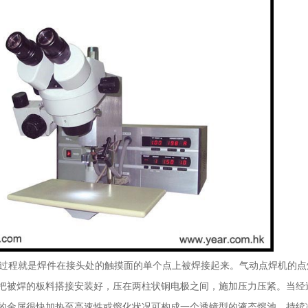
程就是焊件在接头处的触摸面的单个点上被焊接起来。气动点焊机的点
把被焊的板料搭接安装好，压在两柱状铜电极之间，施加压力压紧。当经
的金属很快加热至高速性或熔化状况可构成一个透镜型的液态熔池。持续