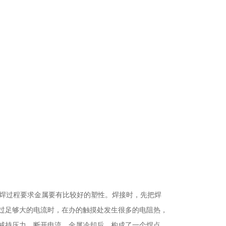
焊过程要求金属要有比较好的塑性。焊接时，先把焊
过足够大的电流时，在办的触摸处发生很多的电阻热，
减持压力，断开电流，金属冷却后，构成了一个焊点。