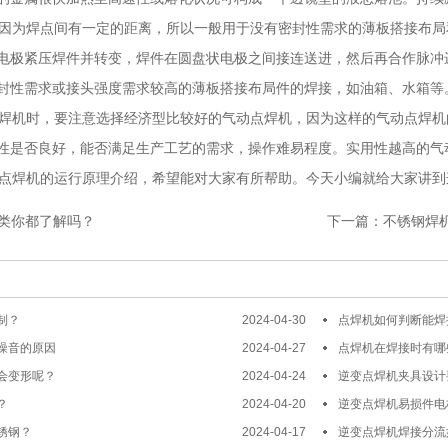
为焊点间有一定的距离，所以一般用于没有密封性需求的薄板搭接布局
电极紧压焊件并转变，焊件在圆盘状电极之间接连送进，然后再合作脉冲
封性需求或接头强度需求较高的薄板搭接布局件的焊接，如油箱、水箱等
机时，要注意选择经济型比较好的气动点焊机，因为这样的气动点焊机
性是否良好，能否满足生产工艺的需求，操作难易程度。实用性越高的气
焊机的运行原理介绍，希望能对大家有所帮助。今天小编就给大家讲到
类你都了解吗？
下一篇：
不锈钢焊
制？
2024-04-30
点焊机如何判断能焊
噪音的原因
2024-04-27
点焊机在焊接时有哪
会变形呢？
2024-04-24
逆变点焊机夹具设计
？
2024-04-20
逆变点焊机易损件电
锈钢？
2024-04-17
逆变点焊机焊接分流